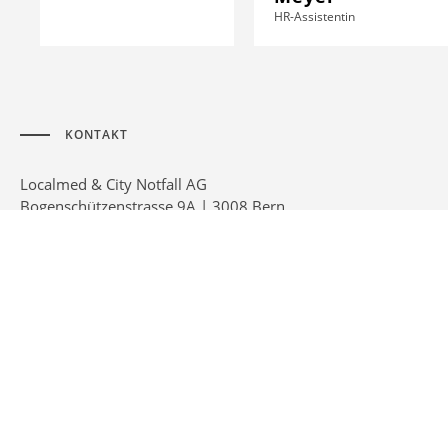
HR-Assistentin
KONTAKT
Localmed & City Notfall AG
Bogenschützenstrasse 9A | 3008 Bern
info@lmcn.ch
Localmed & City Notfall AG
Bogenschützenstrasse 9A
3008 Bern