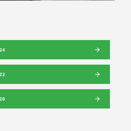
024
022
020